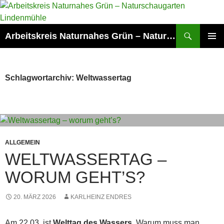
Zum
Inhalt
springen
Suchen
Arbeitskreis Naturnahes Grün – Naturschaugarten Lindenmühle
PRIMÄR
MENÜ
Schlagwortarchiv: Weltwassertag
ALLGEMEIN
WELTWASSERTAG –
WORUM GEHT’S?
20. MÄRZ 2026
KARLHEINZ ENDRES
Am 22.03. ist
Welttag des Wassers
. Warum muss man