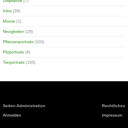
Giftpflanze
(7)
Infos
(39)
Moose
(1)
Neuigkeiten
(29)
Pflanzenportraits
(103)
Pilzportraits
(8)
Tierportraits
(193)
Seiten-Administration
Rechtliches
Anmelden
Impressum