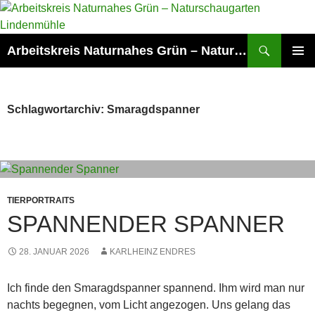
Zum
Inhalt
springen
Suchen
Arbeitskreis Naturnahes Grün – Naturschaugarten Lindenmühle
PRIMÄR
MENÜ
Schlagwortarchiv: Smaragdspanner
TIERPORTRAITS
SPANNENDER SPANNER
28. JANUAR 2026
KARLHEINZ ENDRES
Ich finde den Smaragdspanner spannend. Ihm wird man nur
nachts begegnen, vom Licht angezogen. Uns gelang das