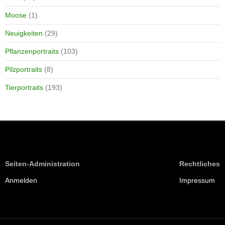
Moose
(1)
Neuigkeiten
(29)
Pflanzenportraits
(103)
Pilzportraits
(8)
Tierportraits
(193)
Seiten-Administration
Rechtliches
Anmelden
Impressum