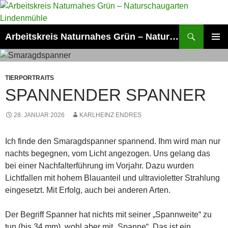
Zum
Inhalt
springen
Suchen
Arbeitskreis Naturnahes Grün – Naturschaugarten Lindenmühle
PRIMÄR
MENÜ
TIERPORTRAITS
SPANNENDER SPANNER
28. JANUAR 2026
KARLHEINZ ENDRES
Ich finde den Smaragdspanner spannend. Ihm wird man nur
nachts begegnen, vom Licht angezogen. Uns gelang das
bei einer Nachfalterführung im Vorjahr. Dazu wurden
Lichtfallen mit hohem Blauanteil und ultravioletter Strahlung
eingesetzt. Mit Erfolg, auch bei anderen Arten.
Der Begriff Spanner hat nichts mit seiner „Spannweite“ zu
tun (bis 34 mm), wohl aber mit „Spanne“. Das ist ein