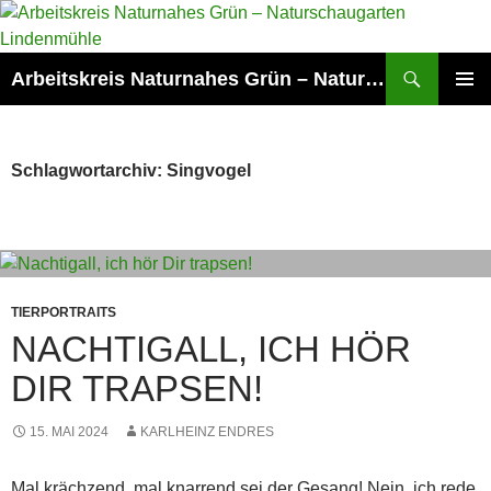
Zum
Inhalt
springen
Suchen
Arbeitskreis Naturnahes Grün – Naturschaugarten Lindenmühle
PRIMÄR
MENÜ
Schlagwortarchiv: Singvogel
TIERPORTRAITS
NACHTIGALL, ICH HÖR
DIR TRAPSEN!
15. MAI 2024
KARLHEINZ ENDRES
Mal krächzend, mal knarrend sei der Gesang! Nein, ich rede