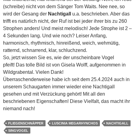
(schreibe) nicht von dem Sänger Tom Waits. Nee nee, so
wird der Gesang der
Nachtigall
u.a. beschrieben. Aber das
trifft es natürlich nicht, der Ruf ist bei jeder ihrer bis zu 260
Strophen anders! Und meist melodisch! Jede Strophe ist 2 –
4 Sekunden lang. Und wie noch? Leiser Anfang,
harmonisch, rhythmisch, hinreißend, weich, wehmütig,
ratternd, schnarrend, klar, schluchzend.
So, jetzt wissen Sie es, wie der unscheinbare Vogel
pfeift! Das tolle Bild ist von Gisela Wolff, aufgenommen in
Wildgrabental. Vielen Dank!
Überraschenderweise habe ich seit dem 25.4.2024 auch in
unserem Schaugarten immer wieder eine Nachtigall
gesehen und mit Verzückung gehört! Mit all den
beschriebenen Eigenschaften! Diese Vielfalt, das macht ihr
niemand nach!
FLIEGENSCHNÄPPER
LUSCINIA MEGARHYNCHOS
NACHTIGALL
SINGVOGEL