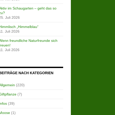
Aktiv im Schaugarten – geht das so
zu?
25. Juli 2026
Himmlisch „Himmelblau“
11. Juli 2026
Wenn freundliche Naturfreunde sich
freuen!
11. Juli 2026
BEITRÄGE NACH KATEGORIEN
Allgemein
(220)
Giftpflanze
(7)
Infos
(39)
Moose
(1)