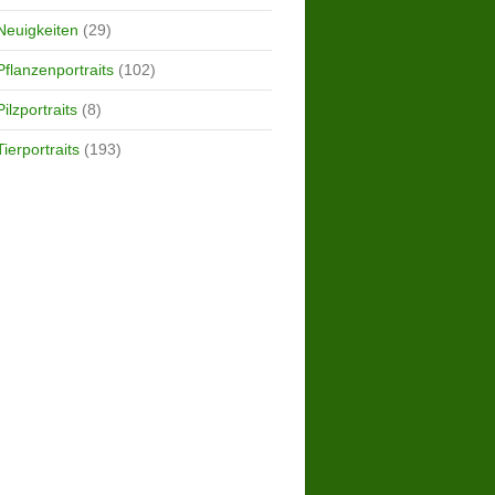
Neuigkeiten
(29)
Pflanzenportraits
(102)
Pilzportraits
(8)
Tierportraits
(193)