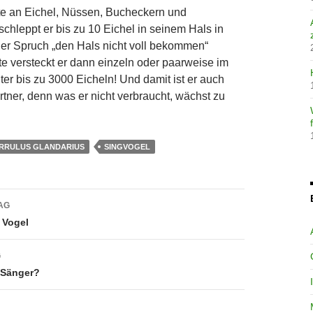
te an Eichel, Nüssen, Bucheckern und
schleppt er bis zu 10 Eichel in seinem Hals in
der Spruch „den Hals nicht voll bekommen“
 versteckt er dann einzeln oder paarweise im
er bis zu 3000 Eicheln! Und damit ist er auch
tner, denn was er nicht verbraucht, wächst zu
RRULUS GLANDARIUS
SINGVOGEL
avigation
AG
r Vogel
G
 Sänger?