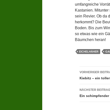
umfangreiche Vorrä
Kastanien. Mitunter 
sein Revier. Ob da 
herkommt? Die Beute
Boden. Bis zum Wint
so etwas wie ein Gär
Bäumchen heran!
EICHELHÄHER
GA
Beitragsn
VORHERIGER BEITR
Kiebitz – ein tolle
NÄCHSTER BEITRA
Ein schimpfender