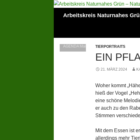
Zum
Inhalt
Suchen
Arbeitskreis Naturnahes Gr
springen
Mitglied der Lokalen
AGENDA Mainz
TIERPORTRAITS
EIN PFL
21. MÄRZ 2024
K
Woher kommt „Häher
hieß der Vogel „Hehar
eine schöne Melodie
er auch zu den Rabe
Stimmen verschiede
Mit dem Essen ist e
allerdings mehr Tier