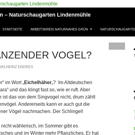
ün – Naturschaugarten Lindenmühle
STARTSEITE
ARBEITSKREIS NATURNAHES GRÜN
NATURSCHAUGARTE
ANZENDER VOGEL?
ARLHEINZ ENDRES
“ im Wort „
Eichelhäher
„? Im Altdeutschen
a“ und das klingt fast so, wie er ruft. Aber
 ist das von dem Singvogel nicht, drum zählt
nvögel. Andererseits kann er auch gut die
ner Vögel nachmachen. Der Schlingel!
r nicht wählerisch, im Sommer gibt es
isches und im Winter mehr Pflanzliches. Er hat