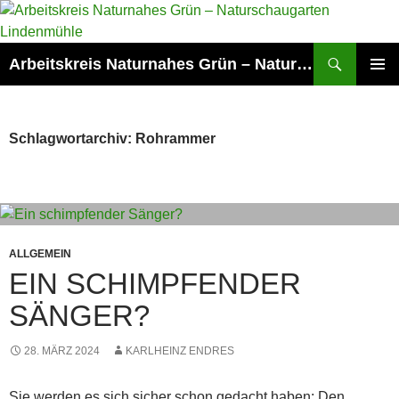
Zum
Inhalt
springen
Suchen
Arbeitskreis Naturnahes Grün – Naturschaugarten Lindenmühle
PRIMÄR
MENÜ
Schlagwortarchiv: Rohrammer
ALLGEMEIN
EIN SCHIMPFENDER
SÄNGER?
28. MÄRZ 2024
KARLHEINZ ENDRES
Sie werden es sich sicher schon gedacht haben: Den