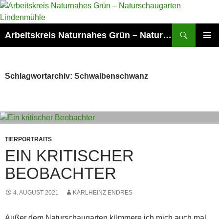
Zum
Inhalt
springen
Suchen
Arbeitskreis Naturnahes Grün – Naturschaugarten Lindenmühle
PRIMÄR
MENÜ
Schlagwortarchiv: Schwalbenschwanz
TIERPORTRAITS
EIN KRITISCHER
BEOBACHTER
4. AUGUST 2021
KARLHEINZ ENDRES
Außer dem Naturschaugarten kümmere ich mich auch mal