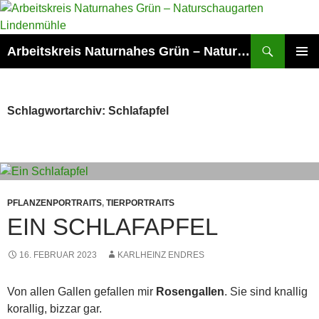
Zum
Inhalt
springen
Suchen
Arbeitskreis Naturnahes Grün – Naturschaugarten Lindenmühle
PRIMÄR
MENÜ
Schlagwortarchiv: Schlafapfel
PFLANZENPORTRAITS
,
TIERPORTRAITS
EIN SCHLAFAPFEL
16. FEBRUAR 2023
KARLHEINZ ENDRES
Von allen Gallen gefallen mir
Rosengallen
. Sie sind knallig
korallig, bizzar gar.