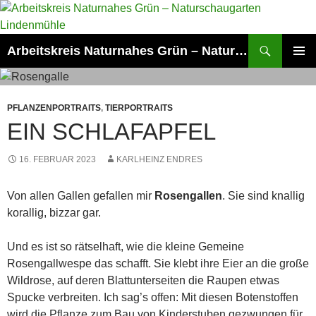
Zum
Inhalt
springen
Suchen
Arbeitskreis Naturnahes Grün – Naturschaugarten Lindenmühle
PRIMÄR
MENÜ
PFLANZENPORTRAITS
,
TIERPORTRAITS
EIN SCHLAFAPFEL
16. FEBRUAR 2023
KARLHEINZ ENDRES
Von allen Gallen gefallen mir
Rosengallen
. Sie sind knallig
korallig, bizzar gar.
Und es ist so rätselhaft, wie die kleine Gemeine
Rosengallwespe das schafft. Sie klebt ihre Eier an die große
Wildrose, auf deren Blattunterseiten die Raupen etwas
Spucke verbreiten. Ich sag’s offen: Mit diesen Botenstoffen
wird die Pflanze zum Bau von Kinderstuben gezwungen für