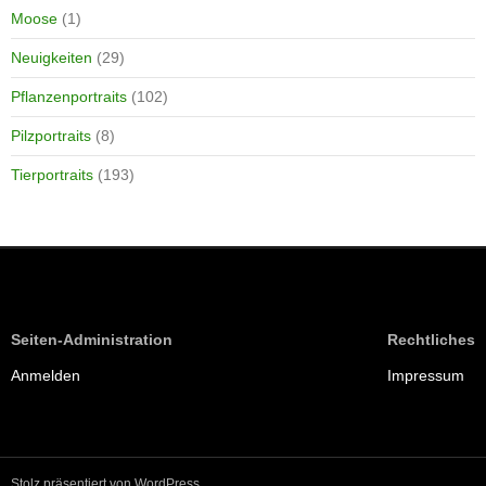
Moose
(1)
Neuigkeiten
(29)
Pflanzenportraits
(102)
Pilzportraits
(8)
Tierportraits
(193)
Seiten-Administration
Rechtliches
Anmelden
Impressum
Stolz präsentiert von WordPress