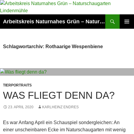
Zum
Inhalt
springen
Suchen
Arbeitskreis Naturnahes Grün – Naturschaugarten Lindenmühle
PRIMÄR
MENÜ
Schlagwortarchiv: Rothaarige Wespenbiene
TIERPORTRAITS
WAS FLIEGT DENN DA?
23. APRIL 2020
KARLHEINZ ENDRES
Es war Anfang April ein Schauspiel sondergleichen: An
einer unscheinbaren Ecke im Naturschaugarten mit wenig