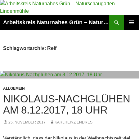
Zum
Inhalt
springen
Suchen
Arbeitskreis Naturnahes Grün – Naturschaugarten Lindenmühle
PRIMÄR
MENÜ
Schlagwortarchiv: Reif
ALLGEMEIN
NIKOLAUS-NACHGLÜHEN
AM 8.12.2017, 18 UHR
25. NOVEMBER 2017
KARLHEINZ ENDRES
Verständlich, dass der Nikolaus in der Weihnachtszeit viel