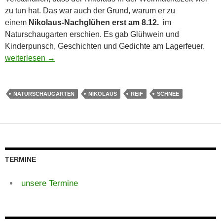
zu tun hat. Das war auch der Grund, warum er zu
einem
Nikolaus-Nachglühen erst am 8.12.
im
Naturschaugarten erschien. Es gab Glühwein und
Kinderpunsch, Geschichten und Gedichte am Lagerfeuer.
Nikolaus-Nachglühen am 8.12.2017, 18 Uhr
weiterlesen
→
NATURSCHAUGARTEN
NIKOLAUS
REIF
SCHNEE
TERMINE
unsere Termine