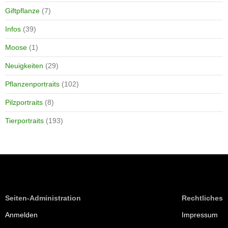
Giftpflanze
(7)
Infos
(39)
Moose
(1)
Neuigkeiten
(29)
Pflanzenportraits
(102)
Pilzportraits
(8)
Tierportraits
(193)
Seiten-Administration
Rechtliches
Anmelden
Impressum