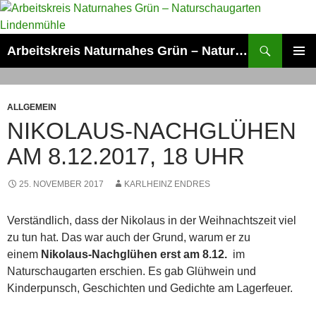
Zum
Inhalt
springen
Suchen
Arbeitskreis Naturnahes Grün – Naturschaugarten Lindenmühle
PRIMÄR
MENÜ
ALLGEMEIN
NIKOLAUS-NACHGLÜHEN
AM 8.12.2017, 18 UHR
25. NOVEMBER 2017
KARLHEINZ ENDRES
Verständlich, dass der Nikolaus in der Weihnachtszeit viel
zu tun hat. Das war auch der Grund, warum er zu
einem
Nikolaus-Nachglühen erst am 8.12.
im
Naturschaugarten erschien. Es gab Glühwein und
Kinderpunsch, Geschichten und Gedichte am Lagerfeuer.