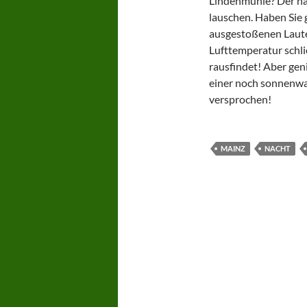
Lindenmühle? Der hat
lauschen. Haben Sie
ausgestoßenen Laute 
Lufttemperatur schli
rausfindet! Aber gen
einer noch sonnenwa
versprochen!
MAINZ
NACHT