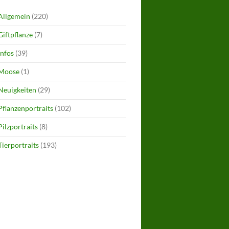
Allgemein
(220)
Giftpflanze
(7)
Infos
(39)
Moose
(1)
Neuigkeiten
(29)
Pflanzenportraits
(102)
Pilzportraits
(8)
Tierportraits
(193)