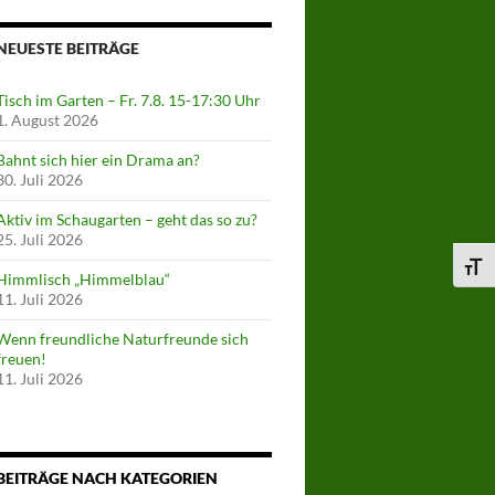
NEUESTE BEITRÄGE
Tisch im Garten – Fr. 7.8. 15-17:30 Uhr
1. August 2026
Bahnt sich hier ein Drama an?
30. Juli 2026
Aktiv im Schaugarten – geht das so zu?
25. Juli 2026
SCHR
Himmlisch „Himmelblau“
11. Juli 2026
Wenn freundliche Naturfreunde sich
freuen!
11. Juli 2026
BEITRÄGE NACH KATEGORIEN