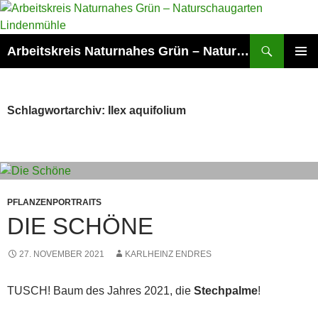
Zum
Inhalt
springen
Suchen
Arbeitskreis Naturnahes Grün – Naturschaugarten Lindenmühle
PRIMÄR
MENÜ
Schlagwortarchiv: Ilex aquifolium
PFLANZENPORTRAITS
DIE SCHÖNE
27. NOVEMBER 2021
KARLHEINZ ENDRES
TUSCH! Baum des Jahres 2021, die
Stechpalme
!