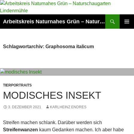
Zum
Inhalt
springen
Suchen
Arbeitskreis Naturnahes Grün – Naturschaugarten Lindenmühle
PRIMÄR
MENÜ
Schlagwortarchiv: Graphosoma italicum
TIERPORTRAITS
MODISCHES INSEKT
3. DEZEMBER 2021
KARLHEINZ ENDRES
Streifen machen schlank. Darüber werden sich
Streifenwanzen
kaum Gedanken machen. Ich aber habe