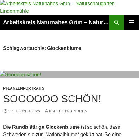
Zum
Inhalt
springen
Suchen
Arbeitskreis Naturnahes Grün – Naturschaugarten Lindenmühle
PRIMÄR
MENÜ
Schlagwortarchiv: Glockenblume
PFLANZENPORTRAITS
SOOOOOO SCHÖN!
9. OKTOBER 2025
KARLHEINZ ENDRES
Die
Rundblättrige Glockenblume
ist so schön, dass
Schweden sie zur „Nationalblume“ gekürt hat. So eine