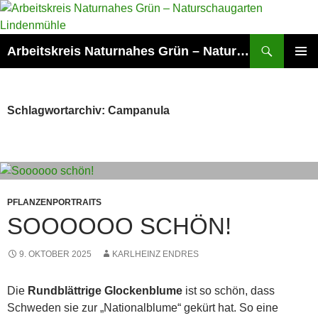
Zum
Inhalt
springen
Suchen
Arbeitskreis Naturnahes Grün – Naturschaugarten Lindenmühle
PRIMÄR
MENÜ
Schlagwortarchiv: Campanula
PFLANZENPORTRAITS
SOOOOOO SCHÖN!
9. OKTOBER 2025
KARLHEINZ ENDRES
Die
Rundblättrige Glockenblume
ist so schön, dass
Schweden sie zur „Nationalblume“ gekürt hat. So eine