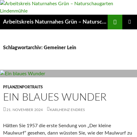
Zum
Inhalt
springen
Suchen
Arbeitskreis Naturnahes Grün – Naturschaugarten Lindenmühle
PRIMÄR
MENÜ
Schlagwortarchiv: Gemeiner Lein
PFLANZENPORTRAITS
EIN BLAUES WUNDER
21. NOVEMBER 2024
KARLHEINZ ENDRES
Hätten Sie 1957 die erste Sendung von „Der kleine
Maulwurf“ gesehen, dann wüssten Sie, wie der Maulwurf zu