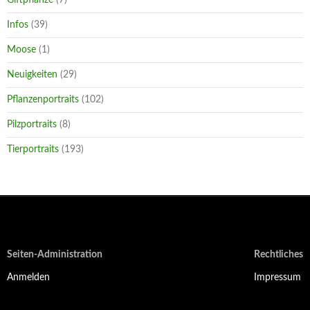
Infos
(39)
Moose
(1)
Neuigkeiten
(29)
Pflanzenportraits
(102)
Pilzportraits
(8)
Tierportraits
(193)
Seiten-Administration
Rechtliches
Anmelden
Impressum