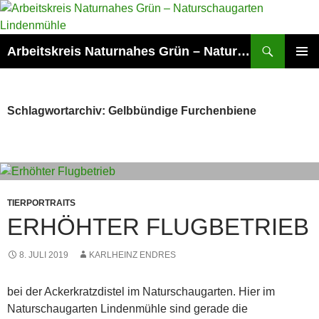
Zum
Inhalt
springen
Suchen
Arbeitskreis Naturnahes Grün – Naturschaugarten Lindenmühle
PRIMÄR
MENÜ
Schlagwortarchiv: Gelbbündige Furchenbiene
TIERPORTRAITS
ERHÖHTER FLUGBETRIEB
8. JULI 2019
KARLHEINZ ENDRES
bei der Ackerkratzdistel im Naturschaugarten. Hier im
Naturschaugarten Lindenmühle sind gerade die