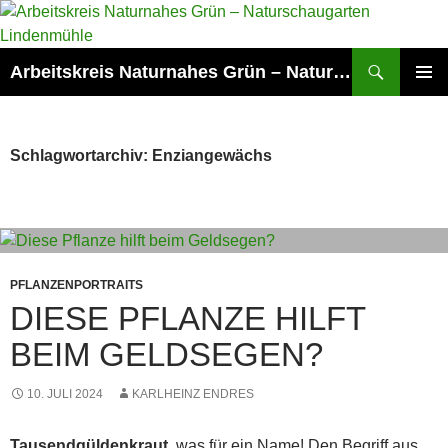
Zum
Inhalt
springen
Suchen
Arbeitskreis Naturnahes Grün – Naturschaugarten Lindenmühle
PRIMÄR
MENÜ
Schlagwortarchiv: Enziangewächs
PFLANZENPORTRAITS
DIESE PFLANZE HILFT
BEIM GELDSEGEN?
10. JULI 2024
KARLHEINZ ENDRES
Tausendgüldenkraut
, was für ein Name! Den Begriff aus