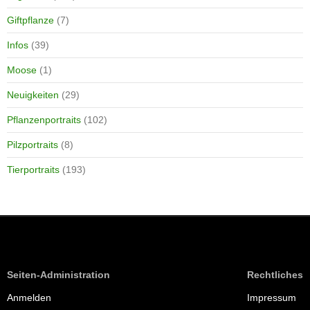
Giftpflanze
(7)
Infos
(39)
Moose
(1)
Neuigkeiten
(29)
Pflanzenportraits
(102)
Pilzportraits
(8)
Tierportraits
(193)
Seiten-Administration
Rechtliches
Anmelden
Impressum