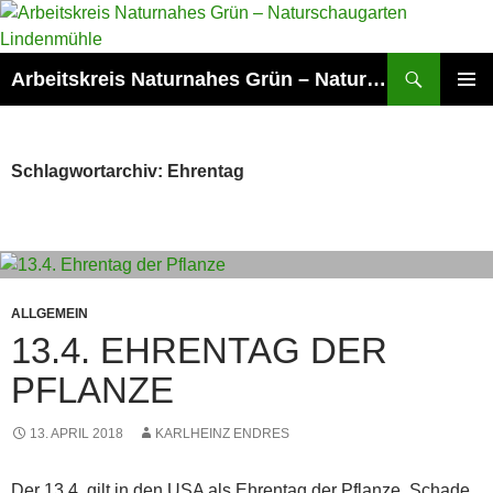
Zum
Inhalt
springen
Suchen
Arbeitskreis Naturnahes Grün – Naturschaugarten Lindenmühle
PRIMÄR
MENÜ
Schlagwortarchiv: Ehrentag
ALLGEMEIN
13.4. EHRENTAG DER
PFLANZE
13. APRIL 2018
KARLHEINZ ENDRES
Der 13.4. gilt in den USA als Ehrentag der Pflanze. Schade,