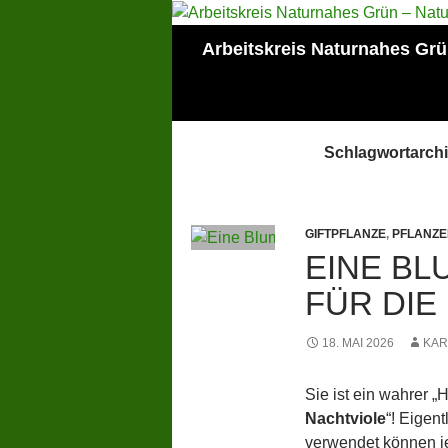
Zum
Inhalt
Suchen
Arbeitskreis Naturnahes Gr
springen
Mitglied der Lokalen
AGENDA Mainz
Schlagwortarchi
GIFTPFLANZE
,
PFLANZE
EINE BL
FÜR DIE
18. MAI 2026
KAR
Sie ist ein wahrer „
Nachtviole
“! Eigent
verwendet können je