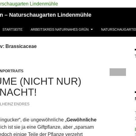
ün – Naturschaugarten Lindenmühle
STARTSEITE
ARBEITSKREIS NATURNAHES GRÜN
NATURSCHAUGARTE
v: Brassicaceae
NPORTRAITS
UME (NICHT NUR)
 NACHT!
LHEINZ ENDRES
Hingucker“, die ungewöhnliche „
Gewöhnliche
lich ist sie ja eine Giftpflanze, aber „sparsam
doch einige Teile der Pflanze verzehrt