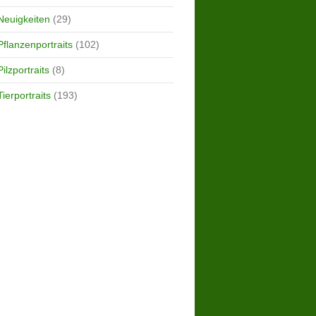
Neuigkeiten
(29)
Pflanzenportraits
(102)
Pilzportraits
(8)
Tierportraits
(193)