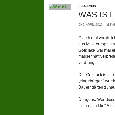
ALLGEMEIN
WAS IST
9. APRIL 2026
KA
Gleich mal vorab: I
aus Mitteleuropa sin
Goldlack
war mal ei
massenhaft verbreit
verdrängt.
Der Goldlack ist ein
„eingebürgert“ wurde
Bauerngärten zuhause
Übrigens: Wer diese
mich nach Dir!“ Als