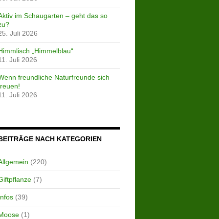
Aktiv im Schaugarten – geht das so
zu?
25. Juli 2026
Himmlisch „Himmelblau“
11. Juli 2026
Wenn freundliche Naturfreunde sich
freuen!
11. Juli 2026
BEITRÄGE NACH KATEGORIEN
Allgemein
(220)
Giftpflanze
(7)
Infos
(39)
Moose
(1)