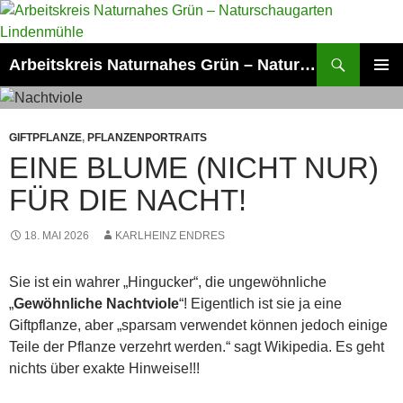
Zum
Inhalt
springen
Suchen
Arbeitskreis Naturnahes Grün – Naturschaugarten Lindenmühle
PRIMÄR
MENÜ
GIFTPFLANZE
,
PFLANZENPORTRAITS
EINE BLUME (NICHT NUR)
FÜR DIE NACHT!
18. MAI 2026
KARLHEINZ ENDRES
Sie ist ein wahrer „Hingucker“, die ungewöhnliche
„
Gewöhnliche Nachtviole
“! Eigentlich ist sie ja eine
Giftpflanze, aber „sparsam verwendet können jedoch einige
Teile der Pflanze verzehrt werden.“ sagt Wikipedia. Es geht
nichts über exakte Hinweise!!!