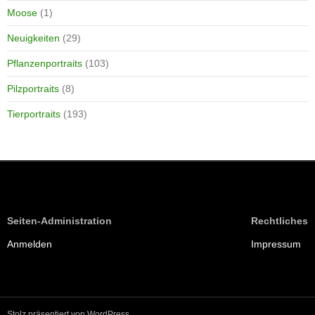
Moose
(1)
Neuigkeiten
(29)
Pflanzenportraits
(103)
Pilzportraits
(8)
Tierportraits
(193)
Seiten-Administration
Rechtliches
Anmelden
Impressum
Stolz präsentiert von WordPress