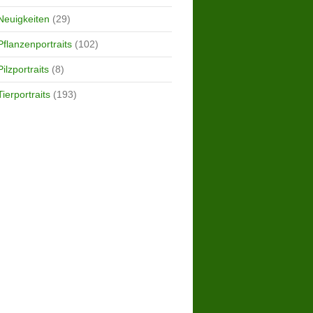
Neuigkeiten
(29)
Pflanzenportraits
(102)
Pilzportraits
(8)
Tierportraits
(193)