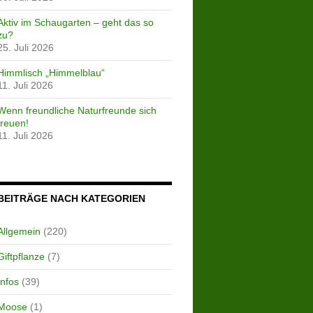
Aktiv im Schaugarten – geht das so
zu?
25. Juli 2026
Himmlisch „Himmelblau“
11. Juli 2026
Wenn freundliche Naturfreunde sich
freuen!
11. Juli 2026
BEITRÄGE NACH KATEGORIEN
Allgemein
(220)
Giftpflanze
(7)
Infos
(39)
Moose
(1)