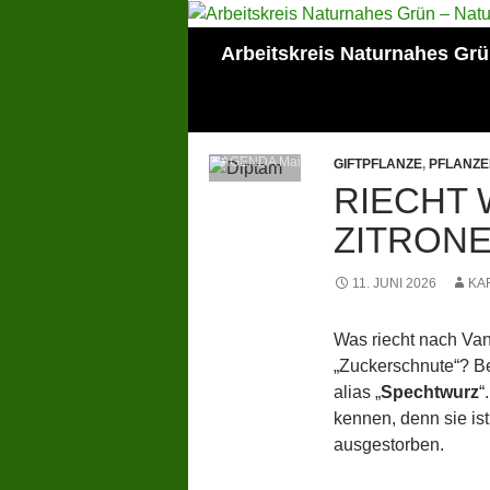
Zum
Inhalt
Suchen
Arbeitskreis Naturnahes Gr
springen
Mitglied der Lokalen
AGENDA Mainz
GIFTPFLANZE
,
PFLANZE
RIECHT 
ZITRON
11. JUNI 2026
KA
Was riecht nach Van
„Zuckerschnute“? Bei
alias „
Spechtwurz
“
kennen, denn sie is
ausgestorben.