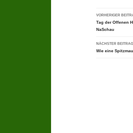
Beitragsn
VORHERIGER BEITR
Tag der Offenen H
NaSchau
NÄCHSTER BEITRA
Wie eine Spitzma