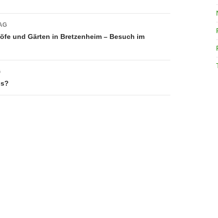
avigation
AG
öfe und Gärten in Bretzenheim – Besuch im
G
us?