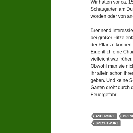
Wir hatten vor ca. 
Schaugarten am Duftp
worden oder von an
Brennend interessie
bei großer Hitze e
der Pflanze können 
Eigentlich eine Chan
vielleicht war frühe
Obwohl man sie nich
ihr allein schon ihr
geben. Und keine S
Garten droht durch 
Feuergefahr!
ASCHWURZ
BREN
SPECHTWURZ