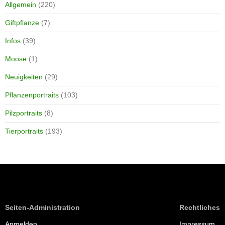
Allgemein
(220)
Giftpflanze
(7)
Infos
(39)
Moose
(1)
Neuigkeiten
(29)
Pflanzenportraits
(103)
Pilzportraits
(8)
Tierportraits
(193)
Seiten-Administration
Rechtliches
Anmelden
Impressum