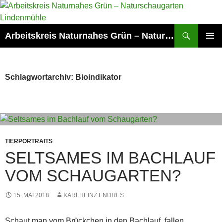
Zum
Inhalt
springen
Suchen
Arbeitskreis Naturnahes Grün – Naturschaugarten Lindenmühle
PRIMÄR
MENÜ
Schlagwortarchiv: Bioindikator
TIERPORTRAITS
SELTSAMES IM BACHLAUF
VOM SCHAUGARTEN?
15. MAI 2018
KARLHEINZ ENDRES
Schaut man vom Brückchen in den Bachlauf, fallen