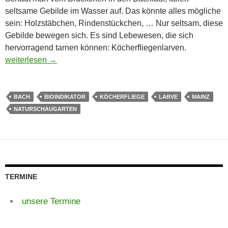
seltsame Gebilde im Wasser auf. Das könnte alles mögliche
sein: Holzstäbchen, Rindenstückchen, … Nur seltsam, diese
Gebilde bewegen sich. Es sind Lebewesen, die sich
hervorragend tarnen können: Köcherfliegenlarven.
Seltsames im Bachlauf vom Schaugarten?
weiterlesen
→
BACH
BIOINDIKATOR
KÖCHERFLIEGE
LARVE
MAINZ
NATURSCHAUGARTEN
TERMINE
unsere Termine