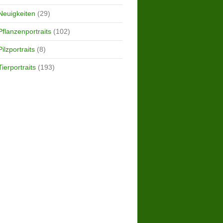
Neuigkeiten
(29)
Pflanzenportraits
(102)
Pilzportraits
(8)
Tierportraits
(193)