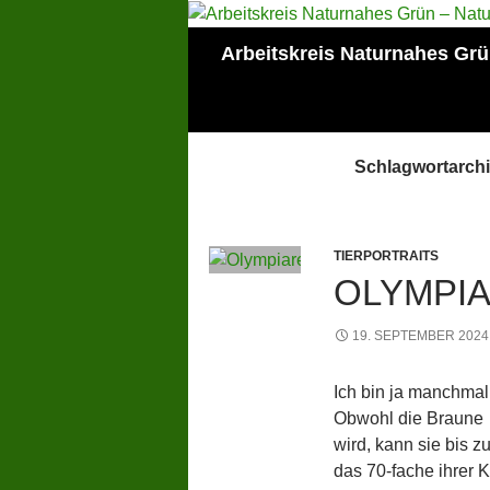
Zum
Inhalt
Suchen
Arbeitskreis Naturnahes Gr
springen
Mitglied der Lokalen
AGENDA Mainz
Schlagwortarchi
TIERPORTRAITS
OLYMPIA
19. SEPTEMBER 2024
Ich bin ja manchmal s
Obwohl die Braune
wird, kann sie bis 
das 70-fache ihrer 