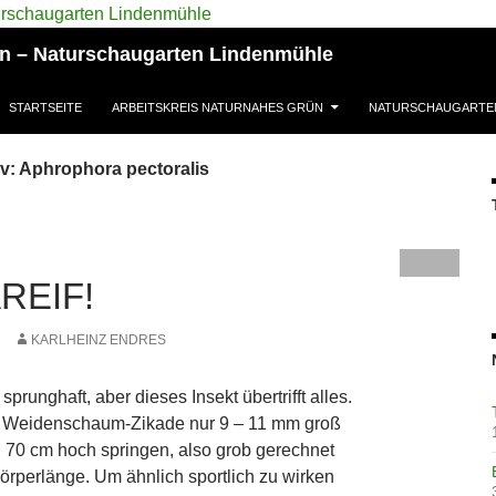
ün – Naturschaugarten Lindenmühle
STARTSEITE
ARBEITSKREIS NATURNAHES GRÜN
NATURSCHAUGARTE
v: Aphrophora pectoralis
REIF!
KARLHEINZ ENDRES
prunghaft, aber dieses Insekt übertrifft alles.
 Weidenschaum-Zikade nur 9 – 11 mm groß
zu 70 cm hoch springen, also grob gerechnet
Körperlänge. Um ähnlich sportlich zu wirken