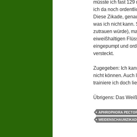
müsste ich fast 129
ich da noch ordentl
Diese Zikade, genau
was ich nicht kann. 
zutrauen würde), m
eiweißhaltigen Flüss
eingepumpt und orde
versteckt.
Zugegeben: Ich kann
nicht können. Auch 
trainiere ich doch 
Übrigens: Das Weiße
APHROPHORA PECTOR
WEIDENSCHAUMZIKAD