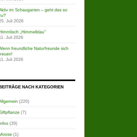
Aktiv im Schaugarten – geht das so
zu?
25. Juli 2026
Himmlisch „Himmelblau“
11. Juli 2026
Wenn freundliche Naturfreunde sich
freuen!
11. Juli 2026
BEITRÄGE NACH KATEGORIEN
Allgemein
(220)
Giftpflanze
(7)
Infos
(39)
Moose
(1)