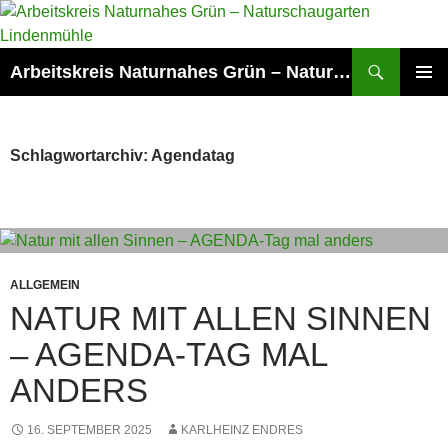
Zum
Inhalt
springen
Suchen
Arbeitskreis Naturnahes Grün – Naturschaugarten Lindenmühle
PRIMÄR
MENÜ
Schlagwortarchiv: Agendatag
ALLGEMEIN
NATUR MIT ALLEN SINNEN
– AGENDA-TAG MAL
ANDERS
16. SEPTEMBER 2025
KARLHEINZ ENDRES