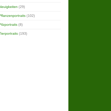
Neuigkeiten
(29)
Pflanzenportraits
(102)
Pilzportraits
(8)
Tierportraits
(193)