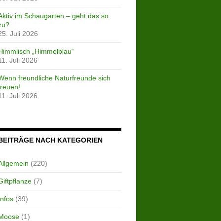
Aktiv im Schaugarten – geht das so
zu?
25. Juli 2026
Himmlisch „Himmelblau“
11. Juli 2026
Wenn freundliche Naturfreunde sich
freuen!
11. Juli 2026
BEITRÄGE NACH KATEGORIEN
Allgemein
(220)
Giftpflanze
(7)
Infos
(39)
Moose
(1)