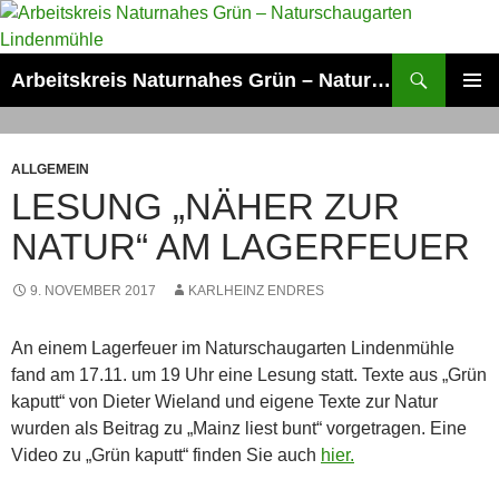
Zum
Inhalt
springen
Suchen
Arbeitskreis Naturnahes Grün – Naturschaugarten Lindenmühle
PRIMÄR
MENÜ
ALLGEMEIN
LESUNG „NÄHER ZUR
NATUR“ AM LAGERFEUER
9. NOVEMBER 2017
KARLHEINZ ENDRES
An einem Lagerfeuer im Naturschaugarten Lindenmühle
fand am 17.11. um 19 Uhr eine Lesung statt. Texte aus „Grün
kaputt“ von Dieter Wieland und eigene Texte zur Natur
wurden als Beitrag zu „Mainz liest bunt“ vorgetragen. Eine
Video zu „Grün kaputt“ finden Sie auch
hier.