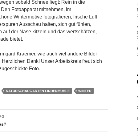
egen sobald Schnee liegt: Rein in die
. Den Fotoapparat mitnehmen, im
öne Wintermotive fotografieren, frische Luft
rspuren Ausschau halten, sich gut fühlen,
auf der Nase kitzeln und das wertschätzen,
de bietet.
Irmgard Kraemer, wie auch viel andere Bilder
. Herzlichen Dank! Unser Arbeitskreis freut sich
 zugeschickte Foto.
NATURSCHAUGARTEN LINDENMÜHLE
WINTER
avigation
AG
as?