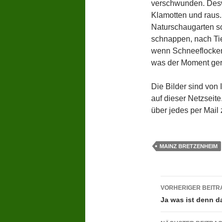
verschwunden. Desw
Klamotten und raus
Naturschaugarten sch
schnappen, nach Tie
wenn Schneeflocken 
was der Moment gera
Die Bilder sind von 
auf dieser Netzseite
über jedes per Mail
MAINZ BRETZENHEIM
Beitragsn
VORHERIGER BEITR
Ja was ist denn d