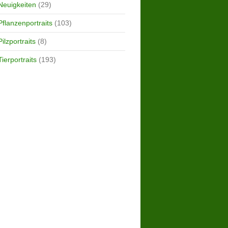
Neuigkeiten
(29)
Pflanzenportraits
(103)
Pilzportraits
(8)
Tierportraits
(193)