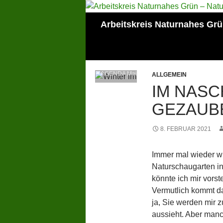
Zum
Inhalt
Suchen
Arbeitskreis Naturnahes Gr
springen
Mitglied der Lokalen
AGENDA Mainz
ALLGEMEIN
IM NASC
GEZAUB
8. FEBRUAR 2021
Immer mal wieder wu
Naturschaugarten in
könnte ich mir vorst
Vermutlich kommt d
ja, Sie werden mir 
aussieht. Aber manc