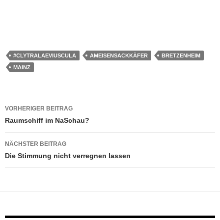
#CLYTRALAEVIUSCULA
AMEISENSACKKÄFER
BRETZENHEIM
MAINZ
Beitragsnavigation
VORHERIGER BEITRAG
Raumschiff im NaSchau?
NÄCHSTER BEITRAG
Die Stimmung nicht verregnen lassen