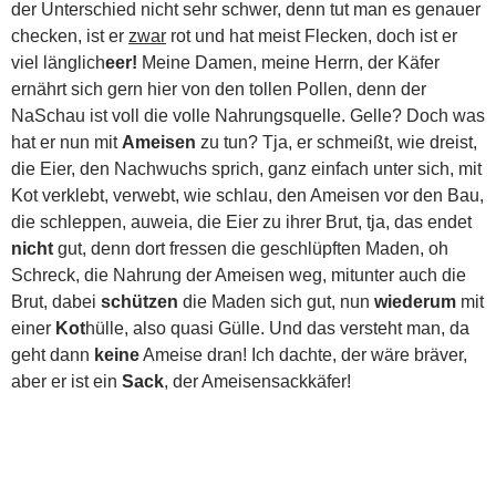
der Unterschied nicht sehr schwer, denn tut man es genauer
checken, ist er
zwar
rot und hat meist Flecken, doch ist er
viel länglich
eer!
Meine Damen, meine Herrn, der Käfer
ernährt sich gern hier von den tollen Pollen, denn der
NaSchau ist voll die volle Nahrungsquelle. Gelle? Doch was
hat er nun mit
Ameisen
zu tun? Tja, er schmeißt, wie dreist,
die Eier, den Nachwuchs sprich, ganz einfach unter sich, mit
Kot verklebt, verwebt, wie schlau, den Ameisen vor den Bau,
die schleppen, auweia, die Eier zu ihrer Brut, tja, das endet
nicht
gut, denn dort fressen die geschlüpften Maden, oh
Schreck, die Nahrung der Ameisen weg, mitunter auch die
Brut, dabei
schützen
die Maden sich gut, nun
wiederum
mit
einer
Kot
hülle, also quasi Gülle. Und das versteht man, da
geht dann
keine
Ameise dran! Ich dachte, der wäre bräver,
aber er ist ein
Sack
, der Ameisensackkäfer!