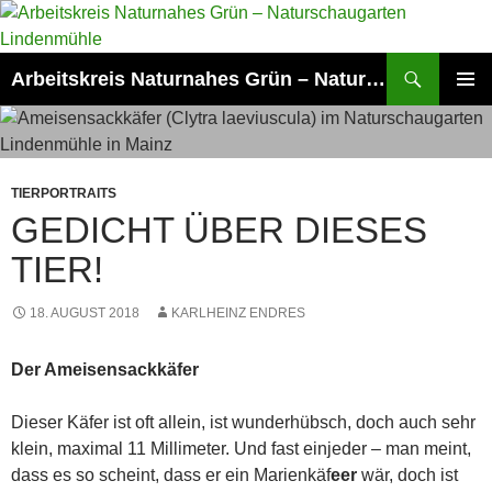
Zum
Inhalt
springen
Suchen
Arbeitskreis Naturnahes Grün – Naturschaugarten Lindenmühle
PRIMÄR
MENÜ
TIERPORTRAITS
GEDICHT ÜBER DIESES
TIER!
18. AUGUST 2018
KARLHEINZ ENDRES
Der Ameisensackkäfer
Dieser Käfer ist oft allein, ist wunderhübsch, doch auch sehr
klein, maximal 11 Millimeter. Und fast einjeder – man meint,
dass es so scheint, dass er ein Marienkäf
eer
wär, doch ist