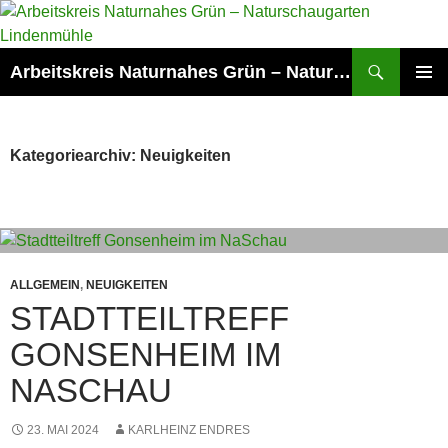
Zum
Inhalt
springen
Suchen
Arbeitskreis Naturnahes Grün – Naturschaugarten Lindenmühle
PRIMÄR
MENÜ
Kategoriearchiv: Neuigkeiten
ALLGEMEIN
,
NEUIGKEITEN
STADTTEILTREFF
GONSENHEIM IM
NASCHAU
23. MAI 2024
KARLHEINZ ENDRES