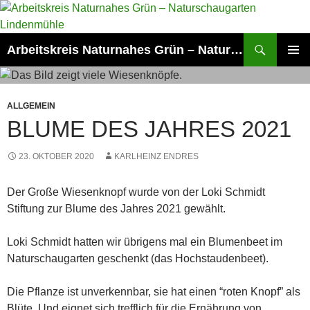
Zum
Inhalt
springen
Suchen
Arbeitskreis Naturnahes Grün – Naturschaugarten Lindenmühle
PRIMÄR
MENÜ
ALLGEMEIN
BLUME DES JAHRES 2021
23. OKTOBER 2020
KARLHEINZ ENDRES
Der Große Wiesenknopf wurde von der Loki Schmidt
Stiftung zur Blume des Jahres 2021 gewählt.
Loki Schmidt hatten wir übrigens mal ein Blumenbeet im
Naturschaugarten geschenkt (das Hochstaudenbeet).
Die Pflanze ist unverkennbar, sie hat einen “roten Knopf” als
Blüte. Und eignet sich trefflich für die Ernährung von