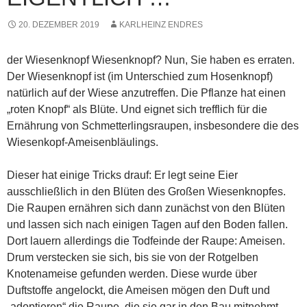
20. DEZEMBER 2019
KARLHEINZ ENDRES
der Wiesenknopf Wiesenknopf? Nun, Sie haben es erraten.
Der Wiesenknopf ist (im Unterschied zum Hosenknopf)
natürlich auf der Wiese anzutreffen. Die Pflanze hat einen
„roten Knopf“ als Blüte. Und eignet sich trefflich für die
Ernährung von Schmetterlingsraupen, insbesondere die des
Wiesenkopf-Ameisenbläulings.
Dieser hat einige Tricks drauf: Er legt seine Eier
ausschließlich in den Blüten des Großen Wiesenknopfes.
Die Raupen ernähren sich dann zunächst von den Blüten
und lassen sich nach einigen Tagen auf den Boden fallen.
Dort lauern allerdings die Todfeinde der Raupe: Ameisen.
Drum verstecken sie sich, bis sie von der Rotgelben
Knotenameise gefunden werden. Diese wurde über
Duftstoffe angelockt, die Ameisen mögen den Duft und
„adoptieren“ die Raupe, die sie gar in den Bau mitnehmt.