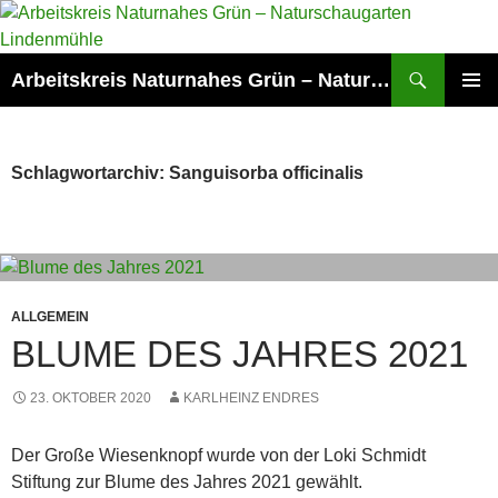
Zum
Inhalt
springen
Suchen
Arbeitskreis Naturnahes Grün – Naturschaugarten Lindenmühle
PRIMÄR
MENÜ
Schlagwortarchiv: Sanguisorba officinalis
ALLGEMEIN
BLUME DES JAHRES 2021
23. OKTOBER 2020
KARLHEINZ ENDRES
Der Große Wiesenknopf wurde von der Loki Schmidt
Stiftung zur Blume des Jahres 2021 gewählt.