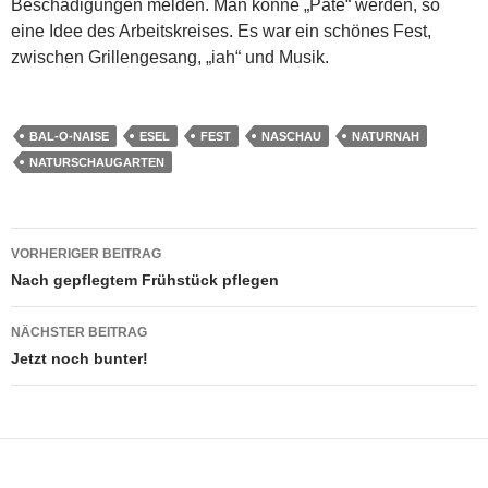
Beschädigungen melden. Man könne „Pate“ werden, so
eine Idee des Arbeitskreises. Es war ein schönes Fest,
zwischen Grillengesang, „iah“ und Musik.
BAL-O-NAISE
ESEL
FEST
NASCHAU
NATURNAH
NATURSCHAUGARTEN
Beitragsnavigation
VORHERIGER BEITRAG
Nach gepflegtem Frühstück pflegen
NÄCHSTER BEITRAG
Jetzt noch bunter!