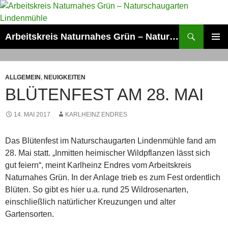
Zum
Inhalt
springen
Suchen
Arbeitskreis Naturnahes Grün – Naturschaugarten Lindenmühle
PRIMÄR
MENÜ
ALLGEMEIN
,
NEUIGKEITEN
BLÜTENFEST AM 28. MAI
14. MAI 2017
KARLHEINZ ENDRES
Das Blütenfest im Naturschaugarten Lindenmühle fand am
28. Mai statt. „Inmitten heimischer Wildpflanzen lässt sich
gut feiern“, meint Karlheinz Endres vom Arbeitskreis
Naturnahes Grün. In der Anlage trieb es zum Fest ordentlich
Blüten. So gibt es hier u.a. rund 25 Wildrosenarten,
einschließlich natürlicher Kreuzungen und alter
Gartensorten.