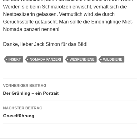
Werden sie beim Schmarotzen erwischt, verhält sich die
Nestbesitzerin gelassen. Vermutlich wird sie durch
Geruchsstoffe getäuscht. Man sollte die Eindringlinge Miet-
Nomada panzeri nennen!
Danke, lieber Jack Simon für das Bild!
INSEKT
NOMADA PANZERI
WESPENBIENE
WILDBIENE
Beitragsnavigation
VORHERIGER BEITRAG
Der Grünling – ein Portrait
NÄCHSTER BEITRAG
Gruselführung