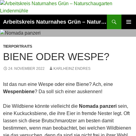
Zum
Inhalt
springen
Suchen
Arbeitskreis Naturnahes Grün – Naturschaugarten Lindenmühle
PRIMÄR
MENÜ
TIERPORTRAITS
BIENE ODER WESPE?
24. NOVEMBER 2022
KARLHEINZ ENDRES
Ist das nun eine Wespe oder eine Biene? Ach, eine
Wespenbiene
? Da soll sich einer auskennen!
Die Wildbiene könnte vielleicht die
Nomada panzeri
sein,
eine Kuckucksbiene, die ihre Eier in fremde Nester legt. Oft
lassen sich diese Brutschmarotzer am besten damit
bestimmen, wenn man beobachtet, bei welchen Wildbienen
sie das versuchen, denn da sind sie nicht frei in ihrer Wahl.