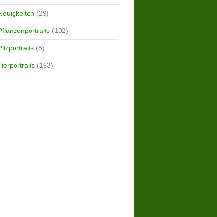
Neuigkeiten
(29)
Pflanzenportraits
(102)
Pilzportraits
(8)
Tierportraits
(193)