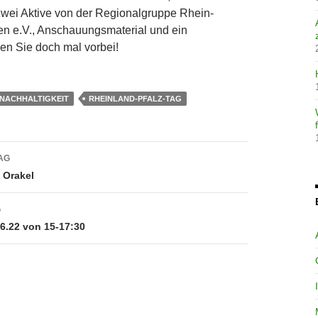
zwei Aktive von der Regionalgruppe Rhein-
n e.V., Anschauungsmaterial und ein
en Sie doch mal vorbei!
 NACHHALTIGKEIT
RHEINLAND-PFALZ-TAG
avigation
AG
 Orakel
G
.6.22 von 15-17:30