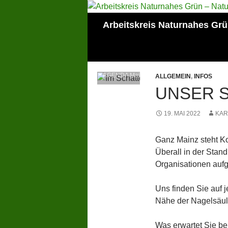
Zum
Inhalt
Suchen
Arbeitskreis Naturnahes Gr
springen
Mitglied der Lokalen
AGENDA Mainz
ALLGEMEIN
,
INFOS
UNSER S
19. MAI 2022
KAR
Ganz Mainz steht Ko
Überall in der Stand
Organisationen aufg
Uns finden Sie auf j
Nähe der Nagelsäule
Was erwartet Sie bei