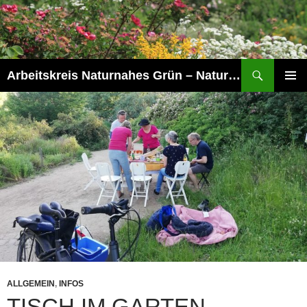
Zum
Inhalt
springen
Suchen
Arbeitskreis Naturnahes Grün – Naturschaugarten Lindenmühle
PRIMÄR
MENÜ
ALLGEMEIN
,
INFOS
TISCH IM GARTEN