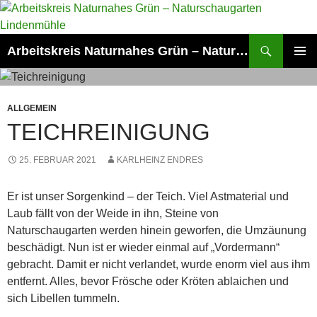
Zum
Inhalt
springen
Suchen
Arbeitskreis Naturnahes Grün – Naturschaugarten Lindenmühle
PRIMÄR
MENÜ
ALLGEMEIN
TEICHREINIGUNG
25. FEBRUAR 2021
KARLHEINZ ENDRES
Er ist unser Sorgenkind – der Teich. Viel Astmaterial und
Laub fällt von der Weide in ihn, Steine von
Naturschaugarten werden hinein geworfen, die Umzäunung
beschädigt. Nun ist er wieder einmal auf „Vordermann“
gebracht. Damit er nicht verlandet, wurde enorm viel aus ihm
entfernt. Alles, bevor Frösche oder Kröten ablaichen und
sich Libellen tummeln.