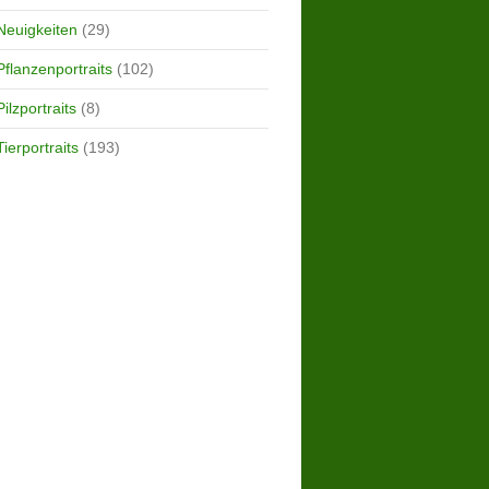
Neuigkeiten
(29)
Pflanzenportraits
(102)
Pilzportraits
(8)
Tierportraits
(193)