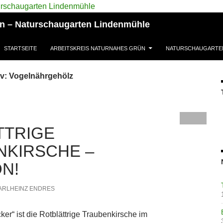
ün – Naturschaugarten Lindenmühle
STARTSEITE
ARBEITSKREIS NATURNAHES GRÜN
NATURSCHAUGARTE
v: Vogelnährgehölz
TTRIGE
NKIRSCHE –
N!
ARLHEINZ ENDRES
cker“ ist die Rotblättrige Traubenkirsche im