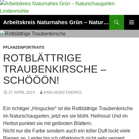
Zum
Inhalt
springen
Suchen
Arbeitskreis Naturnahes Grün – Naturschaugarten Lindenmühle
PRIMÄR
MENÜ
PFLANZENPORTRAITS
ROTBLÄTTRIGE
TRAUBENKIRSCHE –
SCHÖÖÖN!
27. APRIL 2023
KARLHEINZ ENDRES
Ein richtiger „Hingucker“ ist die Rotblättrige Traubenkirsche
im Naturschaugarten, jetzt wo sie blüht. Hellrosa! Und im
Herbst punktet sie mit gelbroten Blättern.
Nicht nur die Farbe sondern auch ein toller Duft lockt viele
Bienen an. Leider bin ich olfaktorisch nicht sehr versiert.