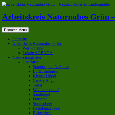
Zum
Inhalt
springen
Arbeitskreis Naturnahes Grün 
Suchen
Primäres Menü
Startseite
Arbeitskreis Naturnahes Grün
Wer wir sind
Lokale AGENDA
Naturschaugarten
Überblick
Standortplan NaSchau
Luftaufnahmen
Kleiner Hügel
Großer Hügel
Teich
Wildbienenhotel
Sandhügel
Duftpfad
Sonnenbeet
Heilpflanzenbeet
Elsbeerbeet