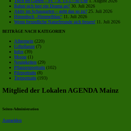
Tisch im Garten – Fr. 7.8. 15-17:30 Uhr
1. August 2026
Bahnt sich hier ein Drama an?
30. Juli 2026
Aktiv im Schaugarten – geht das so zu?
25. Juli 2026
Himmlisch „Himmelblau“
11. Juli 2026
Wenn freundliche Naturfreunde sich freuen!
11. Juli 2026
BEITRÄGE NACH KATEGORIEN
Allgemein
(220)
Giftpflanze
(7)
Infos
(39)
Moose
(1)
Neuigkeiten
(29)
Pflanzenportraits
(102)
Pilzportraits
(8)
Tierportraits
(193)
Mitglied der Lokalen AGENDA Mainz
Seiten-Administration
Anmelden