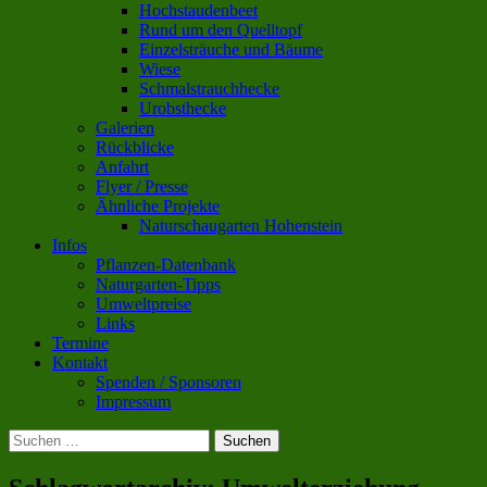
Hochstaudenbeet
Rund um den Quelltopf
Einzelsträuche und Bäume
Wiese
Schmalstrauchhecke
Urobsthecke
Galerien
Rückblicke
Anfahrt
Flyer / Presse
Ähnliche Projekte
Naturschaugarten Hohenstein
Infos
Pflanzen-Datenbank
Naturgarten-Tipps
Umweltpreise
Links
Termine
Kontakt
Spenden / Sponsoren
Impressum
Suchen
nach: