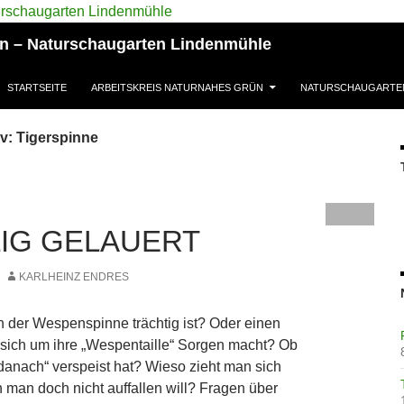
ün – Naturschaugarten Lindenmühle
STARTSEITE
ARBEITSKREIS NATURNAHES GRÜN
NATURSCHAUGARTE
v: Tigerspinne
IG GELAUERT
KARLHEINZ ENDRES
 der Wespenspinne trächtig ist? Oder einen
 sich um ihre „Wespentaille“ Sorgen macht? Ob
anach“ verspeist hat? Wieso zieht man sich
n man doch nicht auffallen will? Fragen über