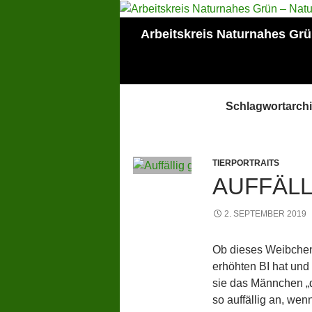
Zum
Inhalt
Suchen
Arbeitskreis Naturnahes Gr
springen
Mitglied der Lokalen
AGENDA Mainz
Schlagwortarchi
TIERPORTRAITS
AUFFÄLL
2. SEPTEMBER 2019
Ob dieses Weibchen
erhöhten BI hat und
sie das Männchen „d
so auffällig an, wen