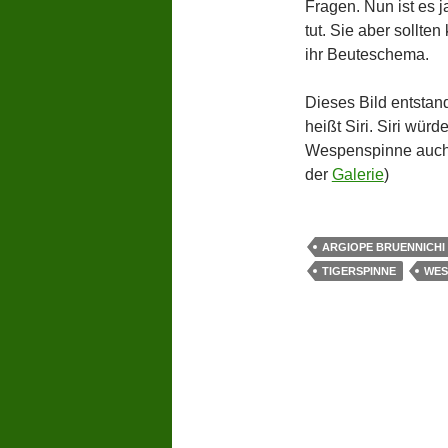
Fragen. Nun ist es j
tut. Sie aber sollten
ihr Beuteschema.
Dieses Bild entstand
heißt Siri. Siri wü
Wespenspinne auch 
der
Galerie
)
ARGIOPE BRUENNICHI
TIGERSPINNE
WES