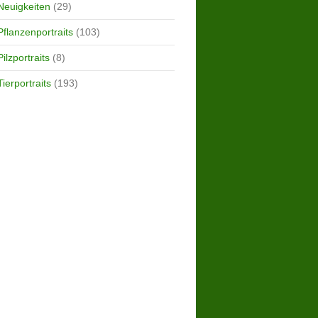
Neuigkeiten
(29)
Pflanzenportraits
(103)
Pilzportraits
(8)
Tierportraits
(193)