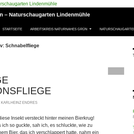
ün – Naturschaugarten Lindenmühle
STARTSEITE
ARBEITSKREIS NATURNAHES GRÜN
NATURSCHAUGARTE
v: Schnabelfliege
GE
ONSFLIEGE
KARLHEINZ ENDRES
diese Insekt versteckt hinter meinen Bierkrug!
 ich so guckte, sah ich, es schluckte, wie zu
nem Bier, das ich verschlappert hatte, nahm ein