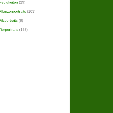
Neuigkeiten
(29)
Pflanzenportraits
(103)
Pilzportraits
(8)
Tierportraits
(193)