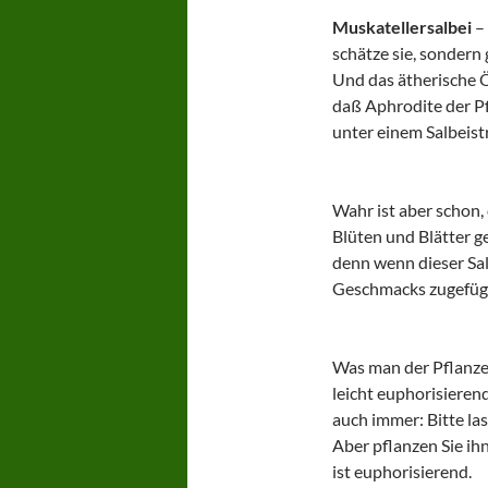
Muskatellersalbei
– 
schätze sie, sondern
Und das ätherische Öl
daß Aphrodite der Pf
unter einem Salbeist
Wahr ist aber schon,
Blüten und Blätter 
denn wenn dieser Sal
Geschmacks zugefügt
Was man der Pflanze s
leicht euphorisieren
auch immer: Bitte la
Aber pflanzen Sie ih
ist euphorisierend.