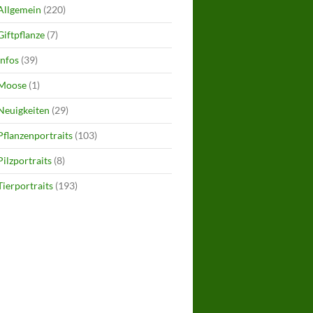
Allgemein
(220)
Giftpflanze
(7)
Infos
(39)
Moose
(1)
Neuigkeiten
(29)
Pflanzenportraits
(103)
Pilzportraits
(8)
Tierportraits
(193)