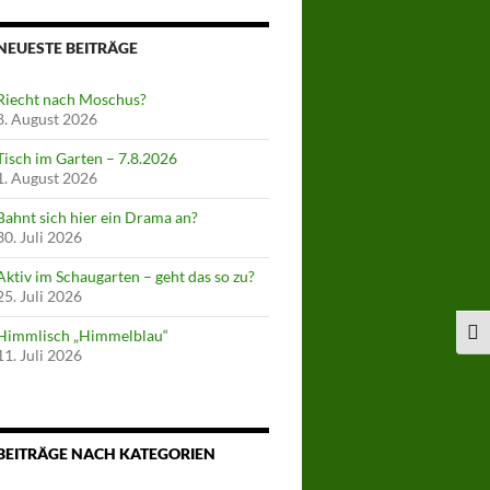
NEUESTE BEITRÄGE
Riecht nach Moschus?
8. August 2026
Tisch im Garten – 7.8.2026
1. August 2026
Bahnt sich hier ein Drama an?
30. Juli 2026
Aktiv im Schaugarten – geht das so zu?
25. Juli 2026
Himmlisch „Himmelblau“
SCH
11. Juli 2026
BEITRÄGE NACH KATEGORIEN