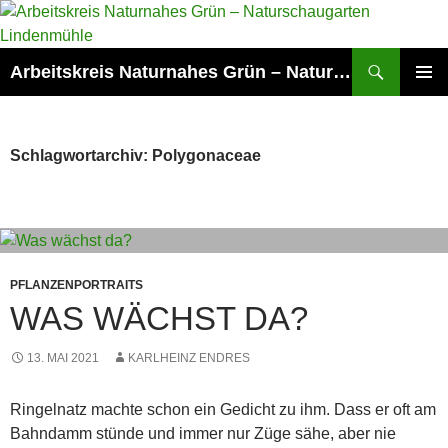
Zum
Inhalt
springen
Suchen
Arbeitskreis Naturnahes Grün – Naturschaugarten Lindenmühle
PRIMÄR
MENÜ
Schlagwortarchiv: Polygonaceae
PFLANZENPORTRAITS
WAS WÄCHST DA?
13. MAI 2021
KARLHEINZ ENDRES
Ringelnatz machte schon ein Gedicht zu ihm. Dass er oft am
Bahndamm stünde und immer nur Züge sähe, aber nie