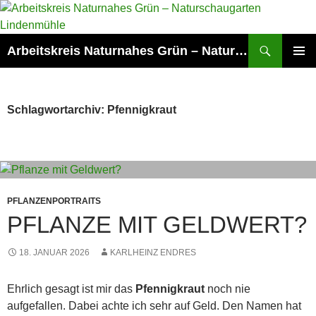
Zum
Inhalt
springen
Suchen
Arbeitskreis Naturnahes Grün – Naturschaugarten Lindenmühle
PRIMÄR
MENÜ
Schlagwortarchiv: Pfennigkraut
PFLANZENPORTRAITS
PFLANZE MIT GELDWERT?
18. JANUAR 2026
KARLHEINZ ENDRES
Ehrlich gesagt ist mir das
Pfennigkraut
noch nie
aufgefallen. Dabei achte ich sehr auf Geld. Den Namen hat