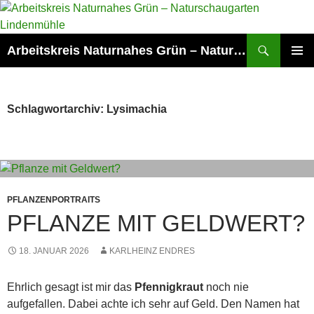
Zum
Inhalt
springen
Suchen
Arbeitskreis Naturnahes Grün – Naturschaugarten Lindenmühle
PRIMÄR
MENÜ
Schlagwortarchiv: Lysimachia
PFLANZENPORTRAITS
PFLANZE MIT GELDWERT?
18. JANUAR 2026
KARLHEINZ ENDRES
Ehrlich gesagt ist mir das
Pfennigkraut
noch nie
aufgefallen. Dabei achte ich sehr auf Geld. Den Namen hat