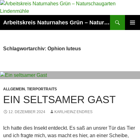
Zum
Inhalt
springen
Suchen
Arbeitskreis Naturnahes Grün – Naturschaugarten Lindenmühle
PRIMÄR
MENÜ
Schlagwortarchiv: Ophion luteus
ALLGEMEIN
,
TIERPORTRAITS
EIN SELTSAMER GAST
12. DEZEMBER 2024
KARLHEINZ ENDRES
Ich hatte dies Insekt entdeckt. Es saß an unsrer Tür das Tier
und ich fragte mich, was macht es hier, an einer Scheibe,